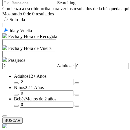
Searching...
Comienza a escribir arriba para ver los resultados de la búsqueda aquí
Mostrando 0 de 0 resultados
Solo Ida
|
Ida y Vuelta
Fecha y Hora de Recogida
Fecha y Hora de Vuelta
Pasajeros
Adultos ·
Adultos
12+ Años
Quitar
Añadir
Niños
2-11 Años
un
un
Pasajero
Pasajero
Quitar
Añadir
Bebés
Menos de 2 años
un
un
Pasajero
Pasajero
Quitar
Añadir
un
un
Pasajero
Pasajero
BUSCAR