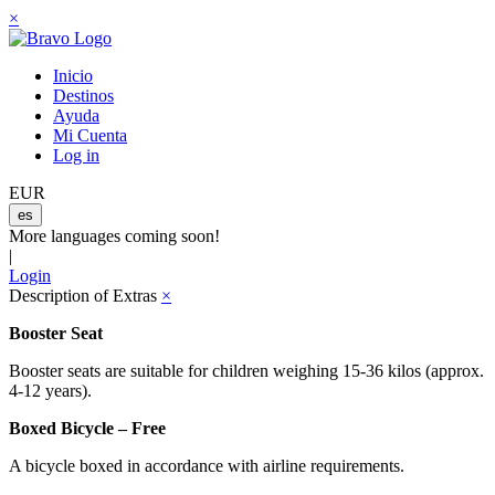
×
Inicio
Destinos
Ayuda
Mi Cuenta
Log in
EUR
es
More languages coming soon!
|
Login
Description of Extras
×
Booster Seat
Booster seats are suitable for children weighing 15-36 kilos (approx.
4-12 years).
Boxed Bicycle – Free
A bicycle boxed in accordance with airline requirements.