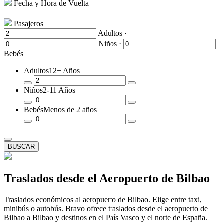
Fecha y Hora de Vuelta
Pasajeros
Adultos ·
Niños ·
Bebés
Adultos
12+ Años
Quitar
Añadir
Niños
2-11 Años
un
un
Pasajero
Pasajero
Quitar
Añadir
Bebés
Menos de 2 años
un
un
Pasajero
Pasajero
Quitar
Añadir
un
un
Pasajero
Pasajero
BUSCAR
Traslados desde el Aeropuerto de Bilbao
Traslados económicos al aeropuerto de Bilbao. Elige entre taxi,
minibús o autobús. Bravo ofrece traslados desde el aeropuerto de
Bilbao a Bilbao y destinos en el País Vasco y el norte de España.