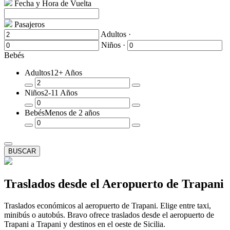
Fecha y Hora de Vuelta
Pasajeros
Adultos ·
Niños ·
Bebés
Adultos
12+ Años
Quitar
Añadir
Niños
2-11 Años
un
un
Pasajero
Pasajero
Quitar
Añadir
Bebés
Menos de 2 años
un
un
Pasajero
Pasajero
Quitar
Añadir
un
un
Pasajero
Pasajero
BUSCAR
Traslados desde el Aeropuerto de Trapani
Traslados económicos al aeropuerto de Trapani. Elige entre taxi,
minibús o autobús. Bravo ofrece traslados desde el aeropuerto de
Trapani a Trapani y destinos en el oeste de Sicilia.