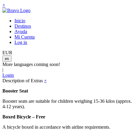
×
Inicio
Destinos
Ayuda
Mi Cuenta
Log in
EUR
es
More languages coming soon!
|
Login
Description of Extras
×
Booster Seat
Booster seats are suitable for children weighing 15-36 kilos (approx.
4-12 years).
Boxed Bicycle – Free
A bicycle boxed in accordance with airline requirements.