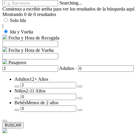
Searching...
Comienza a escribir arriba para ver los resultados de la búsqueda aquí
Mostrando 0 de 0 resultados
Solo Ida
|
Ida y Vuelta
Fecha y Hora de Recogida
Fecha y Hora de Vuelta
Pasajeros
Adultos ·
Adultos
12+ Años
Quitar
Añadir
Niños
2-11 Años
un
un
Pasajero
Pasajero
Quitar
Añadir
Bebés
Menos de 2 años
un
un
Pasajero
Pasajero
Quitar
Añadir
un
un
Pasajero
Pasajero
BUSCAR