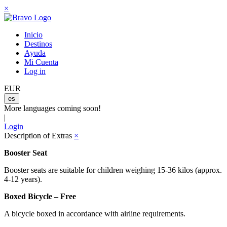
×
Inicio
Destinos
Ayuda
Mi Cuenta
Log in
EUR
es
More languages coming soon!
|
Login
Description of Extras
×
Booster Seat
Booster seats are suitable for children weighing 15-36 kilos (approx.
4-12 years).
Boxed Bicycle – Free
A bicycle boxed in accordance with airline requirements.