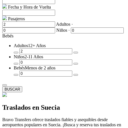
Fecha y Hora de Vuelta
Pasajeros
Adultos ·
Niños ·
Bebés
Adultos
12+ Años
Quitar
Añadir
Niños
2-11 Años
un
un
Pasajero
Pasajero
Quitar
Añadir
Bebés
Menos de 2 años
un
un
Pasajero
Pasajero
Quitar
Añadir
un
un
Pasajero
Pasajero
BUSCAR
Traslados en Suecia
Bravo Transfers ofrece traslados fiables y asequibles desde
aeropuertos populares en Suecia. ¡Busca y reserva tus traslados en