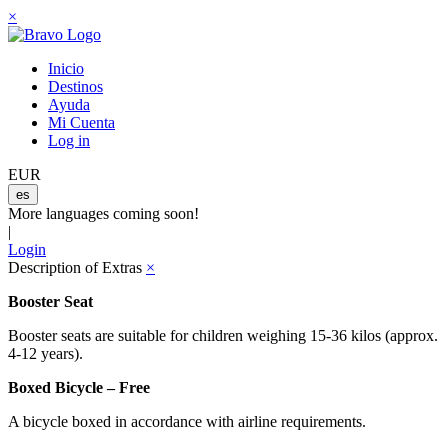
×
Inicio
Destinos
Ayuda
Mi Cuenta
Log in
EUR
es
More languages coming soon!
|
Login
Description of Extras
×
Booster Seat
Booster seats are suitable for children weighing 15-36 kilos (approx.
4-12 years).
Boxed Bicycle – Free
A bicycle boxed in accordance with airline requirements.