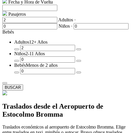
Fecha y Hora de Vuelta
Pasajeros
Adultos ·
Niños ·
Bebés
Adultos
12+ Años
Quitar
Añadir
Niños
2-11 Años
un
un
Pasajero
Pasajero
Quitar
Añadir
Bebés
Menos de 2 años
un
un
Pasajero
Pasajero
Quitar
Añadir
un
un
Pasajero
Pasajero
BUSCAR
Traslados desde el Aeropuerto de
Estocolmo Bromma
Traslados económicos al aeropuerto de Estocolmo Bromma. Elige
entre traslados en taxi, minibús o autocar. Bravo ofrece traslados